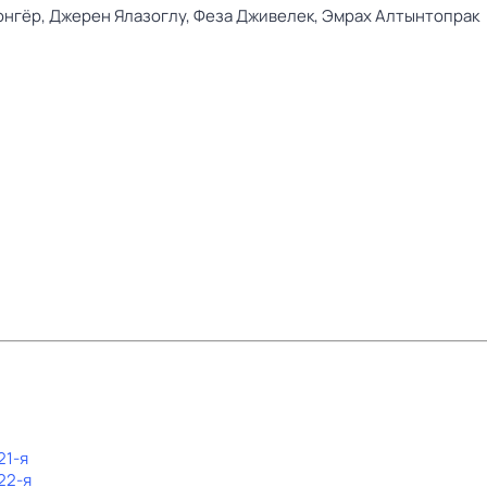
юнгёр,
Джерен Ялазоглу,
Феза Дживелек,
Эмрах Алтынтопрак
21-я
22-я