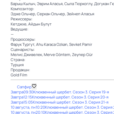
Барыш Кылыч,
Эврим Аласья,
Сыла Тюркоглу,
Догукан Г
Композитор:
Эдже Ольчер,
Серкан Ольчер,
Зейнеп Аласья
Режиссеры:
Кетджхе,
Айдын Булут
Ведущие:
—
Продюссеры:
Фарук Тургут,
Ahu Karaca Ozkan,
Sevket Pamir
Сценаристы:
Мелис Дживелек,
Merve Göntem,
Zeynep Gür
Страна:
Турция
Продакшн:
Gold Film
Сапфир
Завтра
09:30
Клюквенный щербет
. Сезон 3
. Серия 19-я
Завтра
12:15
Клюквенный щербет
. Сезон 3
. Серия 20-я
Завтра
15:05
Клюквенный щербет
. Сезон 3
. Серия 21-я
10 августа, пн
10:20
Клюквенный щербет
. Сезон 3
. Серия 
10 августа, пн
20:10
Клюквенный щербет
. Сезон 3
. Серия 