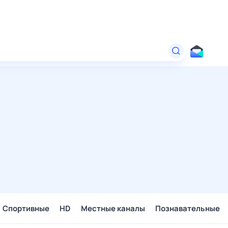
Спортивные
HD
Местные каналы
Познавательные