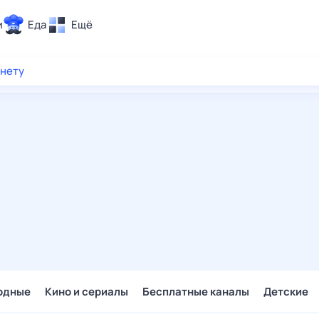
и
Еда
Ещё
Почта
рнету
ия и отдых
Поиск
Погода
ТВ-программа
и и тренды
 ситуации
 вместе
Помощь
одные
Кино и сериалы
Бесплатные каналы
Детские