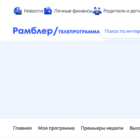
Новости
Личные финансы
Родители и дет
Здоровье
Поиск по инте
Развлечен
Дом и уют
Спорт
Карьера
Авто
Технологи
Жизненные
Сберегаем
Гороскопы
Главная
Моя программа
Премьеры недели
Вых