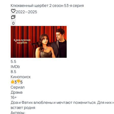
Клюквенный щербет 2 сезон 53-я серия
2022
—
2025
0
5.5
IMDb
8.5
Кинопоиск
3
5
Сериал
Драма
16
+
Доа и Фатих влюблены и мечтают пожениться. Для них 
встает родня
Актеры: