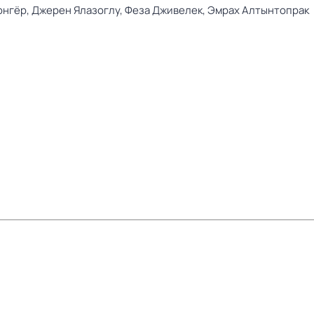
юнгёр,
Джерен Ялазоглу,
Феза Дживелек,
Эмрах Алтынтопрак