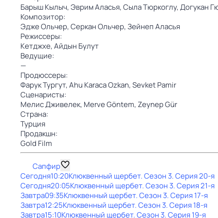
Барыш Кылыч,
Эврим Аласья,
Сыла Тюркоглу,
Догукан Г
Композитор:
Эдже Ольчер,
Серкан Ольчер,
Зейнеп Аласья
Режиссеры:
Кетджхе,
Айдын Булут
Ведущие:
—
Продюссеры:
Фарук Тургут,
Ahu Karaca Ozkan,
Sevket Pamir
Сценаристы:
Мелис Дживелек,
Merve Göntem,
Zeynep Gür
Страна:
Турция
Продакшн:
Gold Film
Сапфир
Сегодня
10:20
Клюквенный щербет
. Сезон 3
. Серия 20-я
Сегодня
20:05
Клюквенный щербет
. Сезон 3
. Серия 21-я
Завтра
09:35
Клюквенный щербет
. Сезон 3
. Серия 17-я
Завтра
12:25
Клюквенный щербет
. Сезон 3
. Серия 18-я
Завтра
15:10
Клюквенный щербет
. Сезон 3
. Серия 19-я