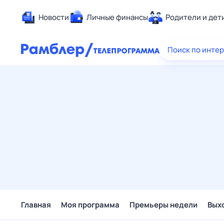
Новости
Личные финансы
Родители и дет
Здоровье
Поиск по инте
Развлечен
Дом и уют
Спорт
Карьера
Авто
Технологи
Жизненные
Сберегаем
Гороскопы
Главная
Моя программа
Премьеры недели
Вых