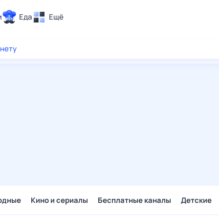
и
Еда
Ещё
Почта
рнету
ия и отдых
Поиск
Погода
ТВ-программа
и и тренды
 ситуации
 вместе
Помощь
одные
Кино и сериалы
Бесплатные каналы
Детские