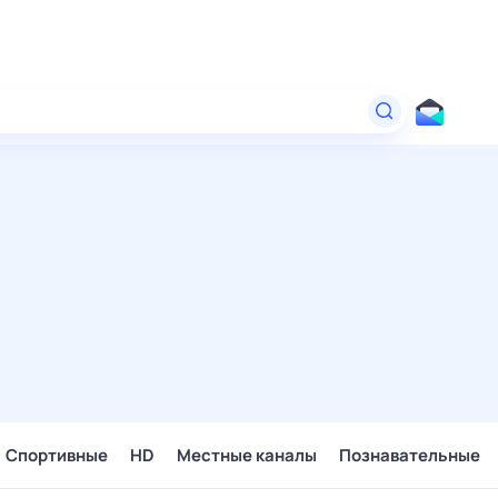
Спортивные
HD
Местные каналы
Познавательные