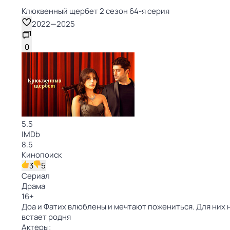
Клюквенный щербет 2 сезон 64-я серия
2022
—
2025
0
5.5
IMDb
8.5
Кинопоиск
3
5
Сериал
Драма
16
+
Доа и Фатих влюблены и мечтают пожениться. Для них 
встает родня
Актеры: