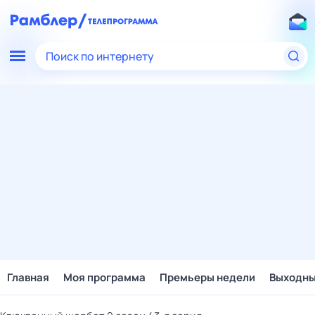
Поиск по интернету
Главная
Моя программа
Премьеры недели
Выходн