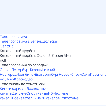
Телепрограмма
Телепрограмма в Зеленодольске
Сапфир
Клюквенный щербет
Клюквенный щербет. Сезон 2. Серия 51-я
null
Телепрограмма по городам:
Санкт-Петербург
Казань
Нижний
Новгород
Челябинск
Екатеринбург
Новосибирск
Сочи
Красноя
на-Дону
Краснодар
Телеканалы по тематикам:
Кино и сериалы
Бесплатные
каналы
Детские
Спортивные
HD
Местные
каналы
Познавательные
20 каналов
Новостные