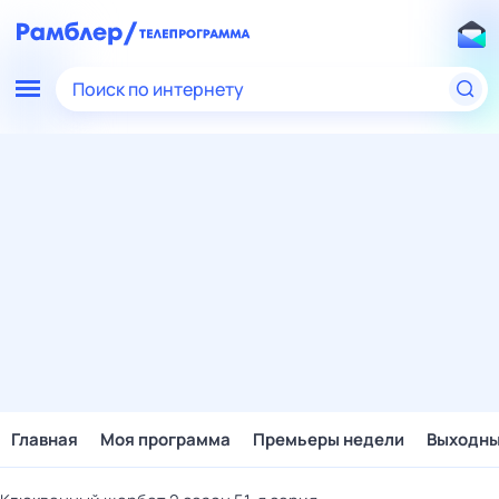
Поиск по интернету
Главная
Моя программа
Премьеры недели
Выходн