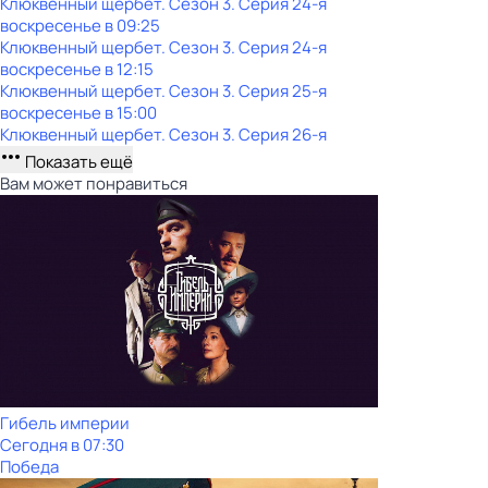
Клюквенный щербет
. Сезон 3
. Серия 24-я
воскресенье
в
09:25
Клюквенный щербет
. Сезон 3
. Серия 24-я
воскресенье
в
12:15
Клюквенный щербет
. Сезон 3
. Серия 25-я
воскресенье
в
15:00
Клюквенный щербет
. Сезон 3
. Серия 26-я
Показать ещё
Вам может понравиться
Гибель империи
Сегодня в 07:30
Победа