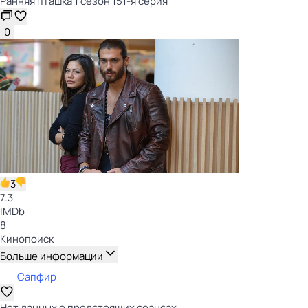
Ранняя пташка 1 сезон 151-я серия
0
3
7.3
IMDb
8
Кинопоиск
Больше информации
Сапфир
Нет данных о предстоящих сеансах