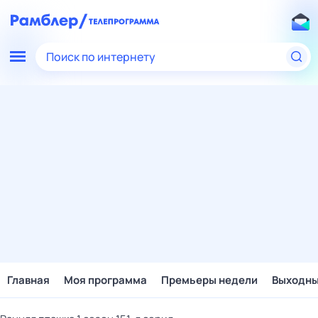
Поиск по интернету
Главная
Моя программа
Премьеры недели
Выходн