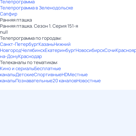
Телепрограмма
Телепрограмма в Зеленодольске
Сапфир
Ранняя пташка
Ранняя пташка. Сезон 1. Серия 151-я
null
Телепрограмма по городам:
Санкт-Петербург
Казань
Нижний
Новгород
Челябинск
Екатеринбург
Новосибирск
Сочи
Красноя
на-Дону
Краснодар
Телеканалы по тематикам:
Кино и сериалы
Бесплатные
каналы
Детские
Спортивные
HD
Местные
каналы
Познавательные
20 каналов
Новостные