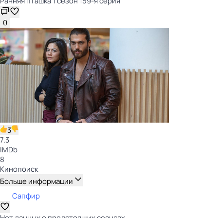
Ранняя пташка 1 сезон 159-я серия
0
3
7.3
IMDb
8
Кинопоиск
Больше информации
Сапфир
Нет данных о предстоящих сеансах