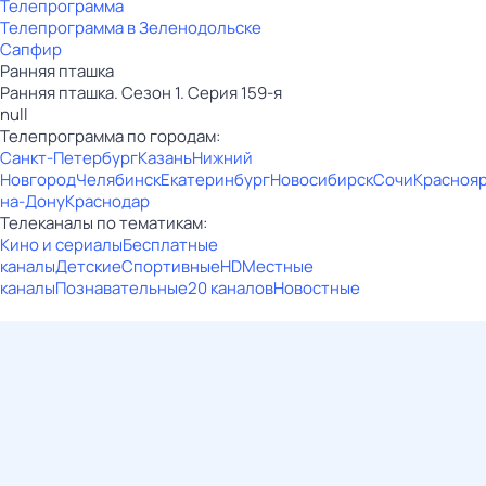
Телепрограмма
Телепрограмма в Зеленодольске
Сапфир
Ранняя пташка
Ранняя пташка. Сезон 1. Серия 159-я
null
Телепрограмма по городам:
Санкт-Петербург
Казань
Нижний
Новгород
Челябинск
Екатеринбург
Новосибирск
Сочи
Красноя
на-Дону
Краснодар
Телеканалы по тематикам:
Кино и сериалы
Бесплатные
каналы
Детские
Спортивные
HD
Местные
каналы
Познавательные
20 каналов
Новостные