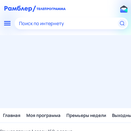
Поиск по интернету
Главная
Моя программа
Премьеры недели
Выходн