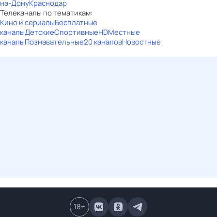
на-Дону
Краснодар
Телеканалы по тематикам:
Кино и сериалы
Бесплатные
каналы
Детские
Спортивные
HD
Местные
каналы
Познавательные
20 каналов
Новостные
18
+