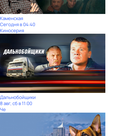
Каменская
Сегодня в 04:40
Киносерия
Дальнобойщики
8 авг, сб в 11:00
Че