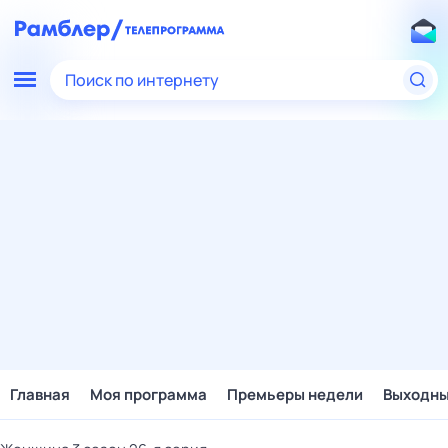
Поиск по интернету
Главная
Моя программа
Премьеры недели
Выходн