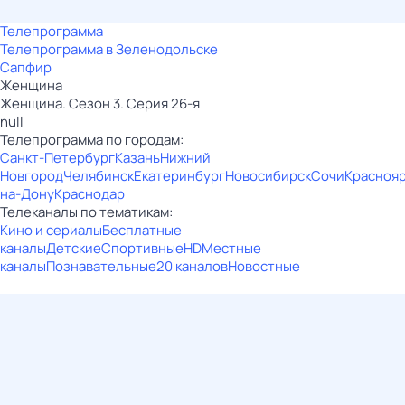
Телепрограмма
Телепрограмма в Зеленодольске
Сапфир
Женщина
Женщина. Сезон 3. Серия 26-я
null
Телепрограмма по городам:
Санкт-Петербург
Казань
Нижний
Новгород
Челябинск
Екатеринбург
Новосибирск
Сочи
Красноя
на-Дону
Краснодар
Телеканалы по тематикам:
Кино и сериалы
Бесплатные
каналы
Детские
Спортивные
HD
Местные
каналы
Познавательные
20 каналов
Новостные