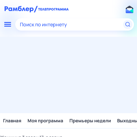
Поиск по интернету
Главная
Моя программа
Премьеры недели
Выходн