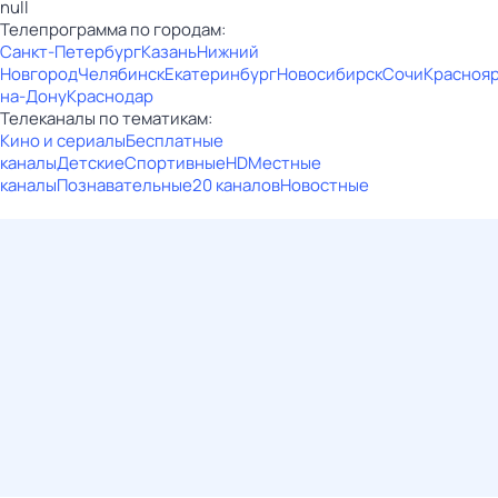
null
Телепрограмма по городам:
Санкт-Петербург
Казань
Нижний
Новгород
Челябинск
Екатеринбург
Новосибирск
Сочи
Красноя
на-Дону
Краснодар
Телеканалы по тематикам:
Кино и сериалы
Бесплатные
каналы
Детские
Спортивные
HD
Местные
каналы
Познавательные
20 каналов
Новостные