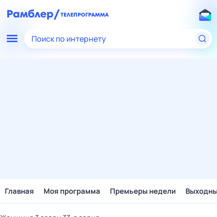
Поиск по интернету
Главная
Моя программа
Премьеры недели
Выходн