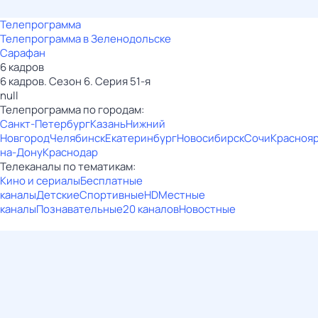
Телепрограмма
Телепрограмма в Зеленодольске
Сарафан
6 кадров
6 кадров. Сезон 6. Серия 51-я
null
Телепрограмма по городам:
Санкт-Петербург
Казань
Нижний
Новгород
Челябинск
Екатеринбург
Новосибирск
Сочи
Красноя
на-Дону
Краснодар
Телеканалы по тематикам:
Кино и сериалы
Бесплатные
каналы
Детские
Спортивные
HD
Местные
каналы
Познавательные
20 каналов
Новостные