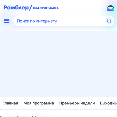
Поиск по интернету
Главная
Моя программа
Премьеры недели
Выходн