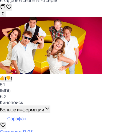
6 кадров 6 сезон 51-я серия
0
1
1
5.1
IMDb
6.2
Кинопоиск
Больше информации
Сарафан
Сегодня в 17:25