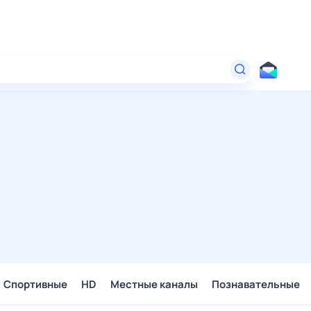
Спортивные
HD
Местные каналы
Познавательные