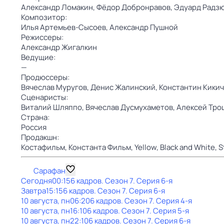
Александр Ломакин,
Фёдор Добронравов,
Эдуард Радз
Композитор:
Илья Артемьев-Сысоев,
Александр Пушной
Режиссеры:
Александр Жигалкин
Ведущие:
—
Продюссеры:
Вячеслав Муругов,
Денис Жалинский,
Константин Кики
Сценаристы:
Виталий Шляппо,
Вячеслав Дусмухаметов,
Алексей Тро
Страна:
Россия
Продакшн:
Костафильм,
Константа Фильм,
Yellow, Black and White,
S
Сарафан
Сегодня
00:15
6 кадров
. Сезон 7
. Серия 6-я
Завтра
15:15
6 кадров
. Сезон 7
. Серия 6-я
10 августа, пн
06:20
6 кадров
. Сезон 7
. Серия 4-я
10 августа, пн
16:10
6 кадров
. Сезон 7
. Серия 5-я
10 августа, пн
22:10
6 кадров
. Сезон 7
. Серия 6-я