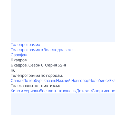
Телепрограмма
Телепрограмма в Зеленодольске
Сарафан
6 кадров
6 кадров. Сезон 6. Серия 52-я
null
Телепрограмма по городам:
Санкт-Петербург
Казань
Нижний Новгород
Челябинск
Ек
Телеканалы по тематикам:
Кино и сериалы
Бесплатные каналы
Детские
Спортивны