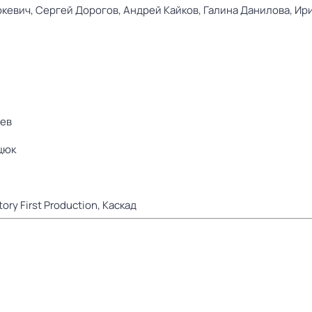
юкевич,
Сергей Дорогов,
Андрей Кайков,
Галина Данилова,
Ир
чев
цюк
tory First Production,
Каскад