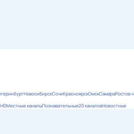
атеринбург
Новосибирск
Сочи
Красноярск
Омск
Самара
Ростов-
е
HD
Местные каналы
Познавательные
20 каналов
Новостные