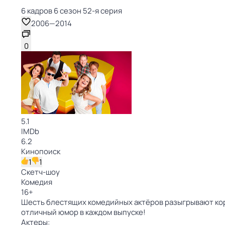
6 кадров 6 сезон 52-я серия
2006
—
2014
0
5.1
IMDb
6.2
Кинопоиск
1
1
Скетч-шоу
Комедия
16
+
Шесть блестящих комедийных актёров разыгрывают коро
отличный юмор в каждом выпуске!
Актеры: