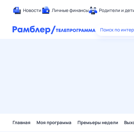
Новости
Личные финансы
Родители и дет
Здоровье
Поиск по инте
Развлечен
Дом и уют
Спорт
Карьера
Авто
Технологи
Жизненные
Сберегаем
Гороскопы
Главная
Моя программа
Премьеры недели
Вых