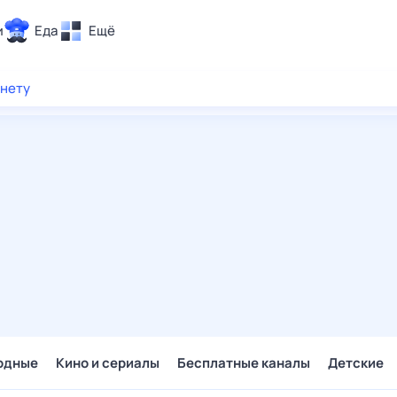
и
Еда
Ещё
Почта
рнету
ия и отдых
Поиск
Погода
ТВ-программа
и и тренды
 ситуации
 вместе
Помощь
одные
Кино и сериалы
Бесплатные каналы
Детские