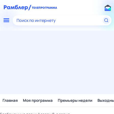
Поиск по интернету
Главная
Моя программа
Премьеры недели
Выходн