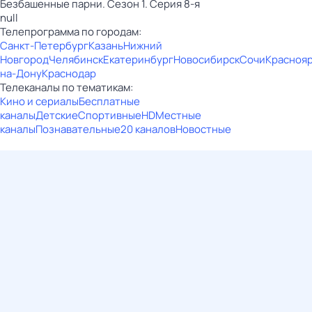
Безбашенные парни. Сезон 1. Серия 8-я
null
Телепрограмма по городам:
Санкт-Петербург
Казань
Нижний
Новгород
Челябинск
Екатеринбург
Новосибирск
Сочи
Красноя
на-Дону
Краснодар
Телеканалы по тематикам:
Кино и сериалы
Бесплатные
каналы
Детские
Спортивные
HD
Местные
каналы
Познавательные
20 каналов
Новостные