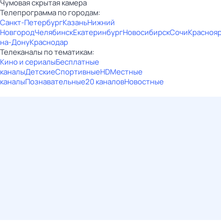
Чумовая скрытая камера
Телепрограмма по городам:
Санкт-Петербург
Казань
Нижний
Новгород
Челябинск
Екатеринбург
Новосибирск
Сочи
Красноя
на-Дону
Краснодар
Телеканалы по тематикам:
Кино и сериалы
Бесплатные
каналы
Детские
Спортивные
HD
Местные
каналы
Познавательные
20 каналов
Новостные