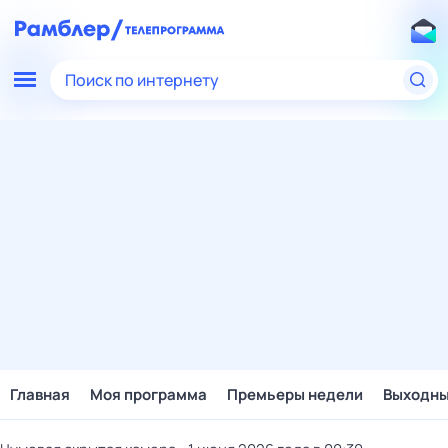
Поиск по интернету
Главная
Моя программа
Премьеры недели
Выходн