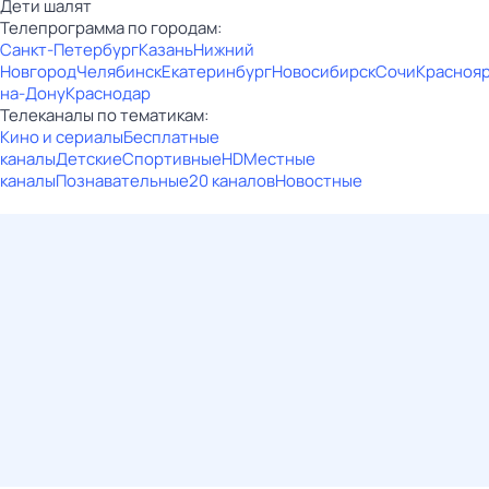
Дети шалят
Телепрограмма по городам:
Санкт-Петербург
Казань
Нижний
Новгород
Челябинск
Екатеринбург
Новосибирск
Сочи
Красноя
на-Дону
Краснодар
Телеканалы по тематикам:
Кино и сериалы
Бесплатные
каналы
Детские
Спортивные
HD
Местные
каналы
Познавательные
20 каналов
Новостные