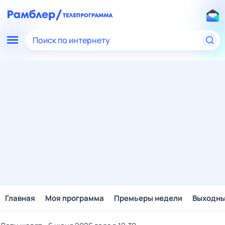
Поиск по интернету
Главная
Моя программа
Премьеры недели
Выходн