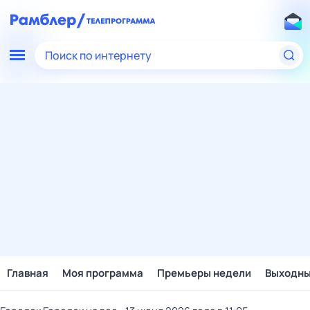
Поиск по интернету
Главная
Моя программа
Премьеры недели
Выходн