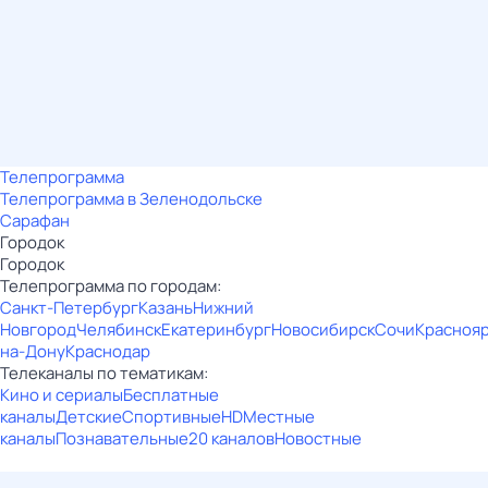
Телепрограмма
Телепрограмма в Зеленодольске
Сарафан
Городок
Городок
Телепрограмма по городам:
Санкт-Петербург
Казань
Нижний
Новгород
Челябинск
Екатеринбург
Новосибирск
Сочи
Красноя
на-Дону
Краснодар
Телеканалы по тематикам:
Кино и сериалы
Бесплатные
каналы
Детские
Спортивные
HD
Местные
каналы
Познавательные
20 каналов
Новостные