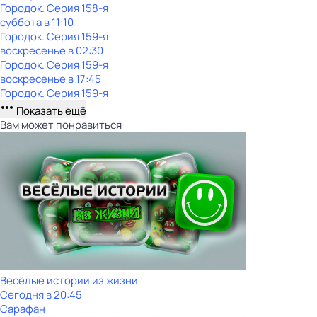
Городок
. Серия 158-я
суббота
в
11:10
Городок
. Серия 159-я
воскресенье
в
02:30
Городок
. Серия 159-я
воскресенье
в
17:45
Городок
. Серия 159-я
Показать ещё
Вам может понравиться
Весёлые истории из жизни
Сегодня в 20:45
Сарафан