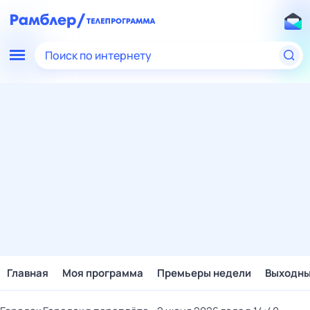
Поиск по интернету
Главная
Моя программа
Премьеры недели
Выходн