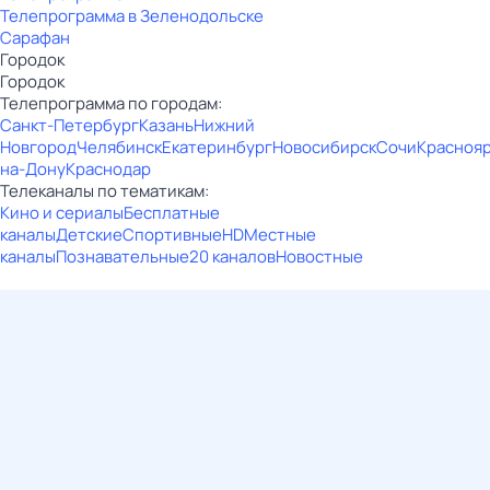
Телепрограмма в Зеленодольске
Сарафан
Городок
Городок
Телепрограмма по городам:
Санкт-Петербург
Казань
Нижний
Новгород
Челябинск
Екатеринбург
Новосибирск
Сочи
Красноя
на-Дону
Краснодар
Телеканалы по тематикам:
Кино и сериалы
Бесплатные
каналы
Детские
Спортивные
HD
Местные
каналы
Познавательные
20 каналов
Новостные