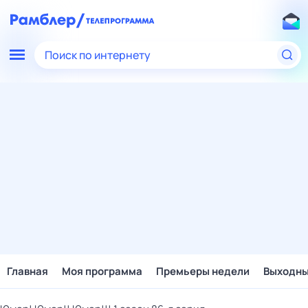
Поиск по интернету
Главная
Моя программа
Премьеры недели
Выходн