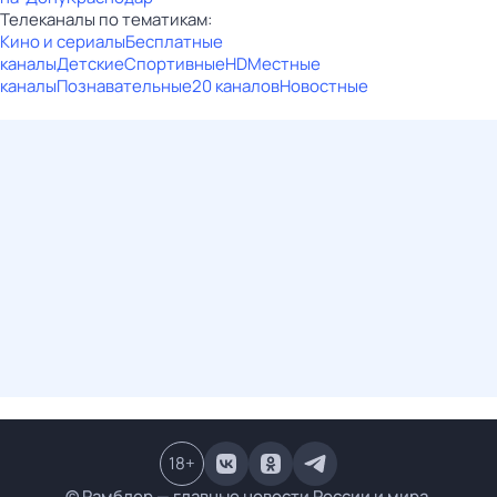
Телеканалы по тематикам:
Кино и сериалы
Бесплатные
каналы
Детские
Спортивные
HD
Местные
каналы
Познавательные
20 каналов
Новостные
18
+
© Рамблер — главные новости России и мира,