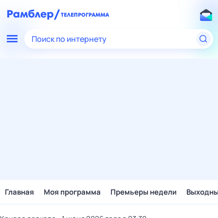
Поиск по интернету
Главная
Моя программа
Премьеры недели
Выходн