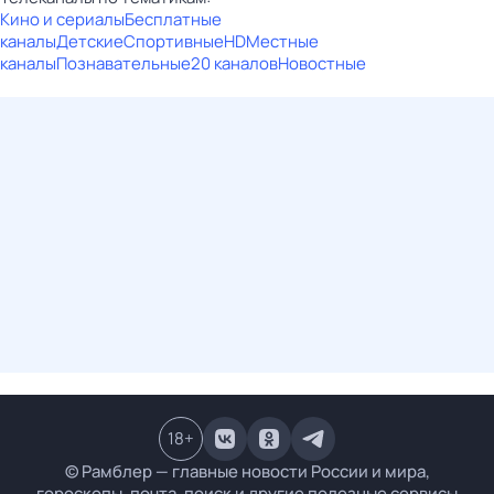
Кино и сериалы
Бесплатные
каналы
Детские
Спортивные
HD
Местные
каналы
Познавательные
20 каналов
Новостные
18
+
© Рамблер — главные новости России и мира,
гороскопы, почта, поиск и другие полезные сервисы