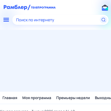
Поиск по интернету
Главная
Моя программа
Премьеры недели
Выходн