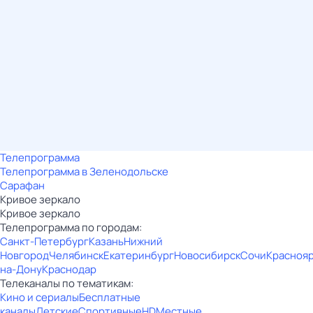
Телепрограмма
Телепрограмма в Зеленодольске
Сарафан
Кривое зеркало
Кривое зеркало
Телепрограмма по городам:
Санкт-Петербург
Казань
Нижний
Новгород
Челябинск
Екатеринбург
Новосибирск
Сочи
Красноя
на-Дону
Краснодар
Телеканалы по тематикам:
Кино и сериалы
Бесплатные
каналы
Детские
Спортивные
HD
Местные