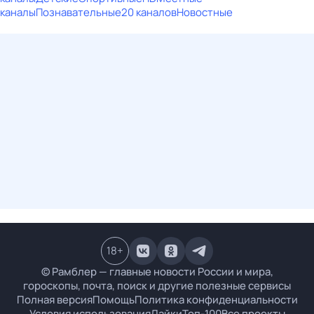
каналы
Познавательные
20 каналов
Новостные
18
+
© Рамблер — главные новости России и мира,
гороскопы, почта, поиск и другие полезные сервисы
Полная версия
Помощь
Политика конфиденциальности
Условия использования
Лайки
Топ-100
Все проекты