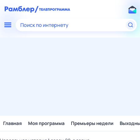
Поиск по интернету
Главная
Моя программа
Премьеры недели
Выходн