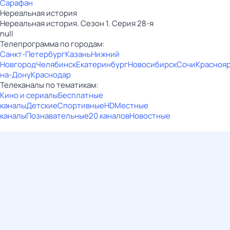
Сарафан
Нереальная история
Нереальная история. Сезон 1. Серия 28-я
null
Телепрограмма по городам:
Санкт-Петербург
Казань
Нижний
Новгород
Челябинск
Екатеринбург
Новосибирск
Сочи
Красноя
на-Дону
Краснодар
Телеканалы по тематикам:
Кино и сериалы
Бесплатные
каналы
Детские
Спортивные
HD
Местные
каналы
Познавательные
20 каналов
Новостные