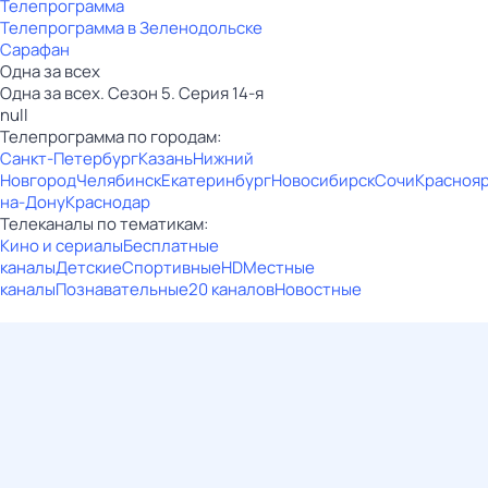
Телепрограмма
Телепрограмма в Зеленодольске
Сарафан
Одна за всех
Одна за всех. Сезон 5. Серия 14-я
null
Телепрограмма по городам:
Санкт-Петербург
Казань
Нижний
Новгород
Челябинск
Екатеринбург
Новосибирск
Сочи
Красноя
на-Дону
Краснодар
Телеканалы по тематикам:
Кино и сериалы
Бесплатные
каналы
Детские
Спортивные
HD
Местные
каналы
Познавательные
20 каналов
Новостные