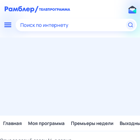
Поиск по интернету
Главная
Моя программа
Премьеры недели
Выходн