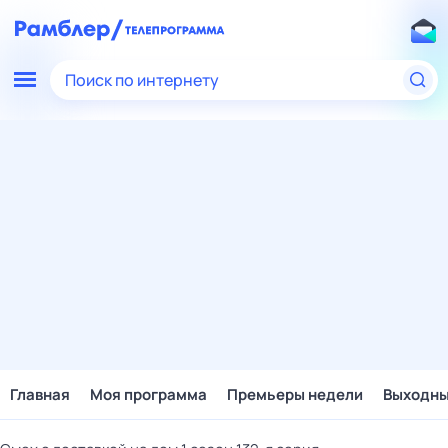
Поиск по интернету
Главная
Моя программа
Премьеры недели
Выходн