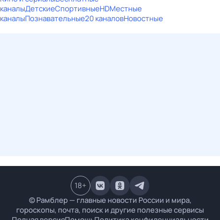
каналы
Детские
Спортивные
HD
Местные
каналы
Познавательные
20 каналов
Новостные
18
+
© Рамблер — главные новости России и мира,
гороскопы, почта, поиск и другие полезные сервисы
Полная версия
Помощь
Политика конфиденциальности