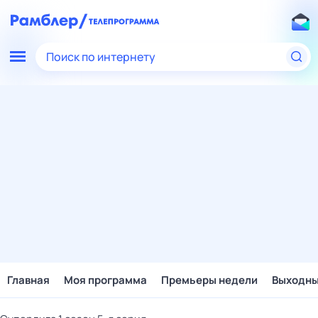
Поиск по интернету
Главная
Моя программа
Премьеры недели
Выходн