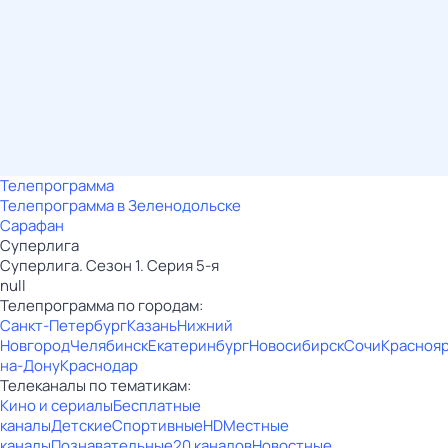
Телепрограмма
Телепрограмма в Зеленодольске
Сарафан
Суперлига
Суперлига. Сезон 1. Серия 5-я
null
Телепрограмма по городам:
Санкт-Петербург
Казань
Нижний
Новгород
Челябинск
Екатеринбург
Новосибирск
Сочи
Красноя
на-Дону
Краснодар
Телеканалы по тематикам:
Кино и сериалы
Бесплатные
каналы
Детские
Спортивные
HD
Местные
каналы
Познавательные
20 каналов
Новостные