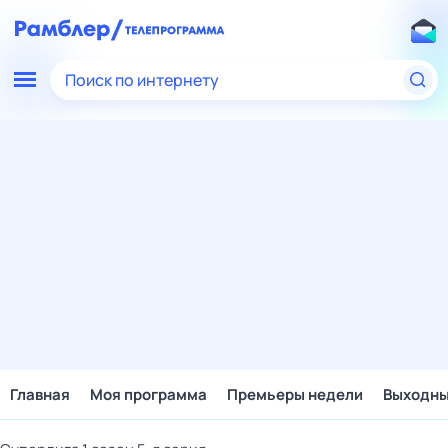
Поиск по интернету
Главная
Моя программа
Премьеры недели
Выходн