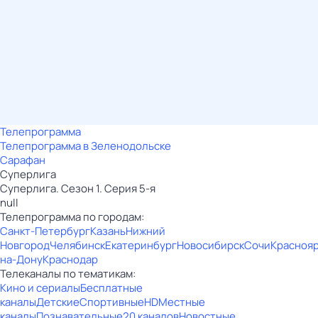
Телепрограмма
Телепрограмма в Зеленодольске
Сарафан
Суперлига
Суперлига. Сезон 1. Серия 5-я
null
Телепрограмма по городам:
Санкт-Петербург
Казань
Нижний
Новгород
Челябинск
Екатеринбург
Новосибирск
Сочи
Красноя
на-Дону
Краснодар
Телеканалы по тематикам:
Кино и сериалы
Бесплатные
каналы
Детские
Спортивные
HD
Местные
каналы
Познавательные
20 каналов
Новостные