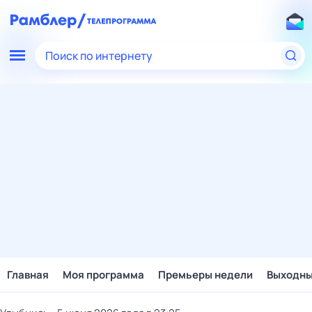
Поиск по интернету
Главная
Моя программа
Премьеры недели
Выходн