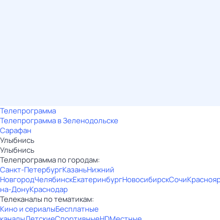
Телепрограмма
Телепрограмма в Зеленодольске
Сарафан
Улыбнись
Улыбнись
Телепрограмма по городам:
Санкт-Петербург
Казань
Нижний
Новгород
Челябинск
Екатеринбург
Новосибирск
Сочи
Красноя
на-Дону
Краснодар
Телеканалы по тематикам:
Кино и сериалы
Бесплатные
каналы
Детские
Спортивные
HD
Местные