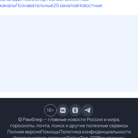
каналы
Познавательные
20 каналов
Новостные
18
+
© Рамблер — главные новости России и мира,
гороскопы, почта, поиск и другие полезные сервисы
Полная версия
Помощь
Политика конфиденциальности
Условия использования
Лайки
Топ-100
Все проекты