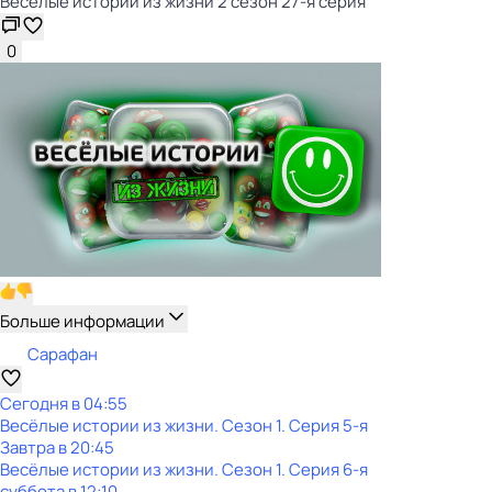
Весёлые истории из жизни 2 сезон 27-я серия
0
Больше информации
Сарафан
Сегодня в 04:55
Весёлые истории из жизни
. Сезон 1
. Серия 5-я
Завтра в 20:45
Весёлые истории из жизни
. Сезон 1
. Серия 6-я
суббота
в
12:10