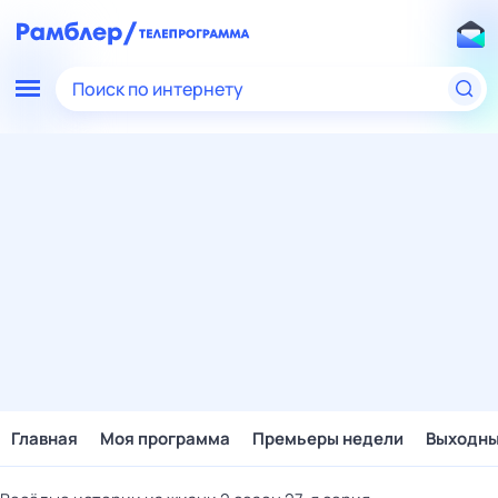
Поиск по интернету
Главная
Моя программа
Премьеры недели
Выходн