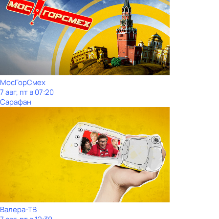
МосГорСмех
7 авг, пт в 07:20
Сарафан
Валера-ТВ