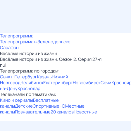
Телепрограмма
Телепрограмма в Зеленодольске
Сарафан
Весёлые истории из жизни
Весёлые истории из жизни. Сезон 2. Серия 27-я
null
Телепрограмма по городам:
Санкт-Петербург
Казань
Нижний
Новгород
Челябинск
Екатеринбург
Новосибирск
Сочи
Красноя
на-Дону
Краснодар
Телеканалы по тематикам:
Кино и сериалы
Бесплатные
каналы
Детские
Спортивные
HD
Местные
каналы
Познавательные
20 каналов
Новостные