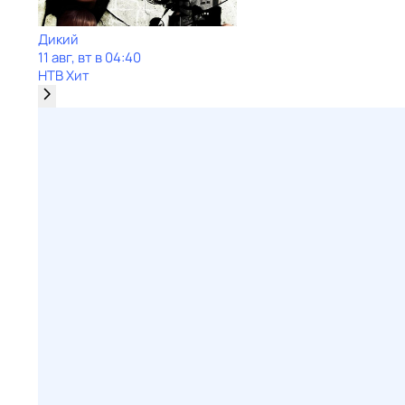
Дикий
11 авг, вт в 04:40
НТВ Хит