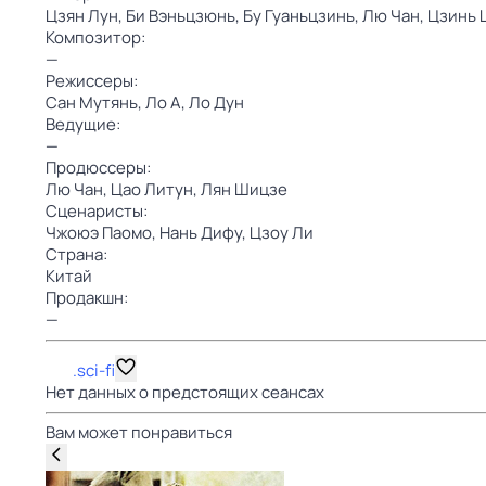
Цзян Лун,
Би Вэньцзюнь,
Бу Гуаньцзинь,
Лю Чан,
Цзинь 
Композитор:
—
Режиссеры:
Сан Мутянь,
Ло А,
Ло Дун
Ведущие:
—
Продюссеры:
Лю Чан,
Цао Литун,
Лян Шицзе
Сценаристы:
Чжоюэ Паомо,
Нань Дифу,
Цзоу Ли
Страна:
Китай
Продакшн:
—
.sci-fi
Нет данных о предстоящих сеансах
Вам может понравиться