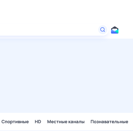
Спортивные
HD
Местные каналы
Познавательные