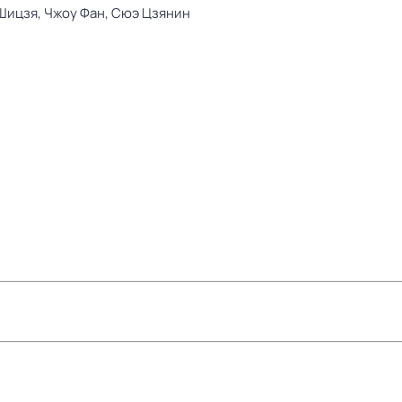
Шицзя,
Чжоу Фан,
Сюэ Цзянин