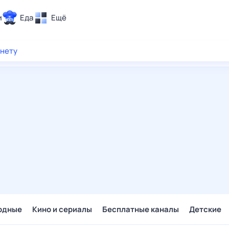
и
Еда
Ещё
Почта
рнету
ия и отдых
Поиск
Погода
ТВ-программа
и и тренды
 ситуации
 вместе
Помощь
одные
Кино и сериалы
Бесплатные каналы
Детские