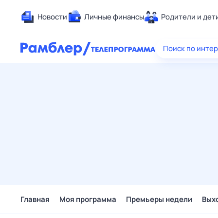
Новости
Личные финансы
Родители и дет
Здоровье
Поиск по инте
Развлечен
Дом и уют
Спорт
Карьера
Авто
Технологи
Жизненные
Сберегаем
Гороскопы
Главная
Моя программа
Премьеры недели
Вых