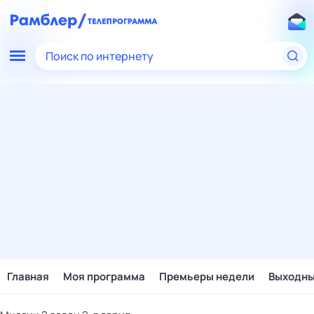
Поиск по интернету
Главная
Моя программа
Премьеры недели
Выходн