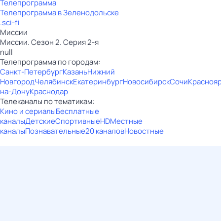
Телепрограмма
Телепрограмма в Зеленодольске
.sci-fi
Миссии
Миссии. Сезон 2. Серия 2-я
null
Телепрограмма по городам:
Санкт-Петербург
Казань
Нижний
Новгород
Челябинск
Екатеринбург
Новосибирск
Сочи
Красноя
на-Дону
Краснодар
Телеканалы по тематикам:
Кино и сериалы
Бесплатные
каналы
Детские
Спортивные
HD
Местные
каналы
Познавательные
20 каналов
Новостные