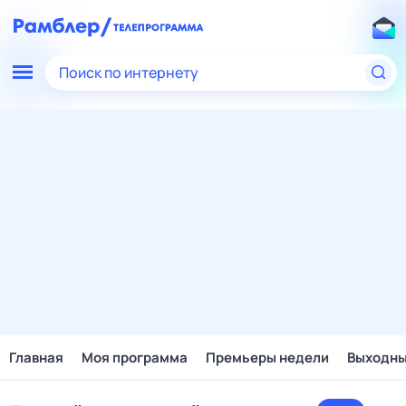
Поиск по интернету
Главная
Моя программа
Премьеры недели
Выходн