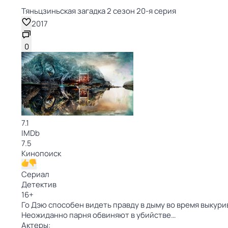
Тяньцзиньская загадка 2 сезон 20-я серия
2017
0
7.1
IMDb
7.5
Кинопоиск
Сериал
Детектив
16
+
Го Дэю способен видеть правду в дыму во время выкури
Неожиданно парня обвиняют в убийстве…
Актеры: