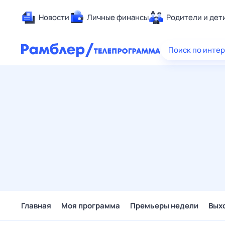
Новости
Личные финансы
Родители и дет
Здоровье
Поиск по инте
Развлечен
Дом и уют
Спорт
Карьера
Авто
Технологи
Жизненные
Сберегаем
Гороскопы
Главная
Моя программа
Премьеры недели
Вых