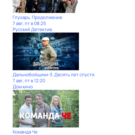
Глухарь. Продолжение
7 авг, пт в 08:25
Русский Детектив
Дальнобойщики-3. Десять лет спустя
7 авг, пт в 12:20
Дом кино
Команда Че