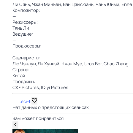
Ли Сянь,
Чжан Минъен,
Ван Цзысюань,
Чэнь Юйми,
Enhe
Композитор:
—
Режиссеры:
Тянь Ли
Ведущие:
—
Продюссеры:
—
Сценаристы:
Лю Чэнлун,
Ян Хунвэй,
Чжан Муе,
Uros Bor,
Chao Zhang
Страна:
Китай
Продакшн:
CKF Pictures,
IQiyi Pictures
.sci-fi
Нет данных о предстоящих сеансах
Вам может понравиться