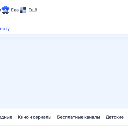
и
Еда
Ещё
Почта
рнету
ия и отдых
Поиск
Погода
ТВ-программа
и и тренды
 ситуации
 вместе
Помощь
одные
Кино и сериалы
Бесплатные каналы
Детские