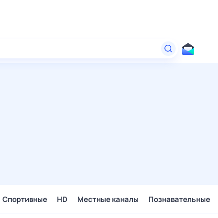
Спортивные
HD
Местные каналы
Познавательные