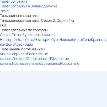
Телепрограмма
Телепрограмма в Зеленодольске
.sci-fi
Тяньцзиньская загадка
Тяньцзиньская загадка. Сезон 2. Серия 4-я
null
Телепрограмма по городам:
Санкт-Петербург
Казань
Нижний
Новгород
Челябинск
Екатеринбург
Новосибирск
Сочи
Красноя
на-Дону
Краснодар
Телеканалы по тематикам:
Кино и сериалы
Бесплатные
каналы
Детские
Спортивные
HD
Местные
каналы
Познавательные
20 каналов
Новостные