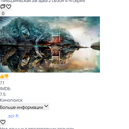
Тяньцзиньская загадка 2 сезон 4-я серия
0
7.1
IMDb
7.5
Кинопоиск
Больше информации
.sci-fi
Нет данных о предстоящих сеансах