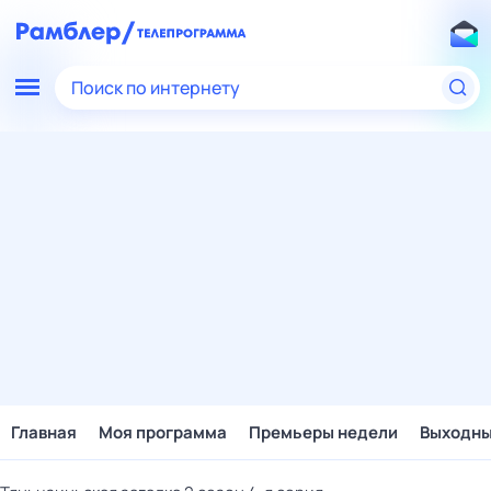
Поиск по интернету
Главная
Моя программа
Премьеры недели
Выходн