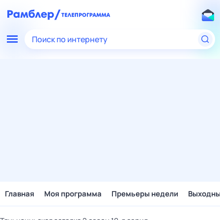
Поиск по интернету
Главная
Моя программа
Премьеры недели
Выходн