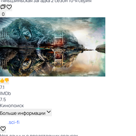
Тяньцзиньская загадка 2 сезон 10-я серия
0
7.1
IMDb
7.5
Кинопоиск
Больше информации
.sci-fi
Нет данных о предстоящих сеансах