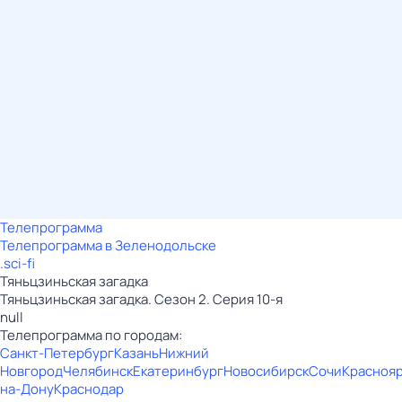
Телепрограмма
Телепрограмма в Зеленодольске
.sci-fi
Тяньцзиньская загадка
Тяньцзиньская загадка. Сезон 2. Серия 10-я
null
Телепрограмма по городам:
Санкт-Петербург
Казань
Нижний
Новгород
Челябинск
Екатеринбург
Новосибирск
Сочи
Красноя
на-Дону
Краснодар