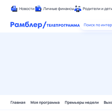
Новости
Личные финансы
Родители и дет
Здоровье
Поиск по инте
Развлечен
Дом и уют
Спорт
Карьера
Авто
Технологи
Жизненные
Сберегаем
Гороскопы
Главная
Моя программа
Премьеры недели
Вых