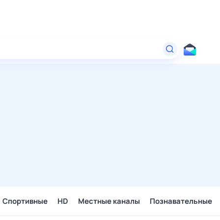
Спортивные
HD
Местные каналы
Познавательные