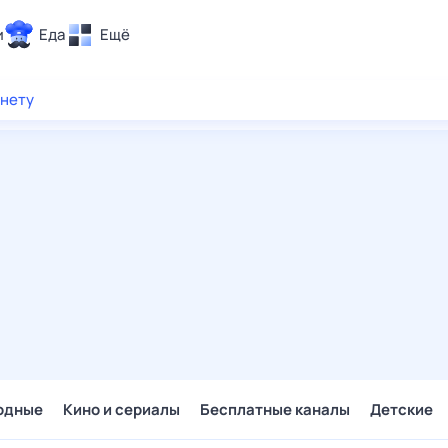
и
Еда
Ещё
Почта
рнету
ия и отдых
Поиск
Погода
ТВ-программа
и и тренды
 ситуации
 вместе
Помощь
одные
Кино и сериалы
Бесплатные каналы
Детские