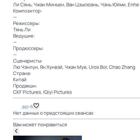
Ли Сянь,
Чжан Минъен,
Ван Цзысюань,
Чэнь Юйми,
Enhe
Композитор:
—
Режиссеры:
Тянь Ли
Ведущие:
—
Продюссеры:
—
Сценаристы:
Лю Чэнлун,
Ян Хунвэй,
Чжан Муе,
Uros Bor,
Chao Zhang
Страна:
Китай
Продакшн:
CKF Pictures,
IQiyi Pictures
.sci-fi
Нет данных о предстоящих сеансах
Вам может понравиться