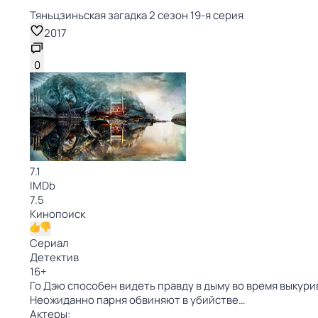
Тяньцзиньская загадка 2 сезон 19-я серия
2017
0
7.1
IMDb
7.5
Кинопоиск
Сериал
Детектив
16
+
Го Дэю способен видеть правду в дыму во время выкури
Неожиданно парня обвиняют в убийстве…
Актеры: