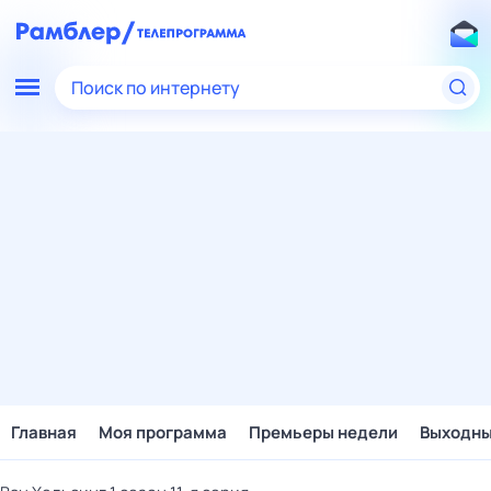
Поиск по интернету
Главная
Моя программа
Премьеры недели
Выходн