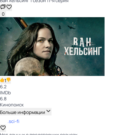
Ван Хельсинг 1 сезон 11-я серия
0
1
6.2
IMDb
6.8
Кинопоиск
Больше информации
.sci-fi
Нет данных о предстоящих сеансах