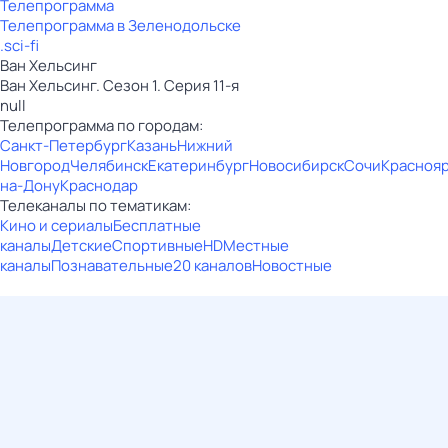
Телепрограмма
Телепрограмма в Зеленодольске
.sci-fi
Ван Хельсинг
Ван Хельсинг. Сезон 1. Серия 11-я
null
Телепрограмма по городам:
Санкт-Петербург
Казань
Нижний
Новгород
Челябинск
Екатеринбург
Новосибирск
Сочи
Красноя
на-Дону
Краснодар
Телеканалы по тематикам:
Кино и сериалы
Бесплатные
каналы
Детские
Спортивные
HD
Местные
каналы
Познавательные
20 каналов
Новостные