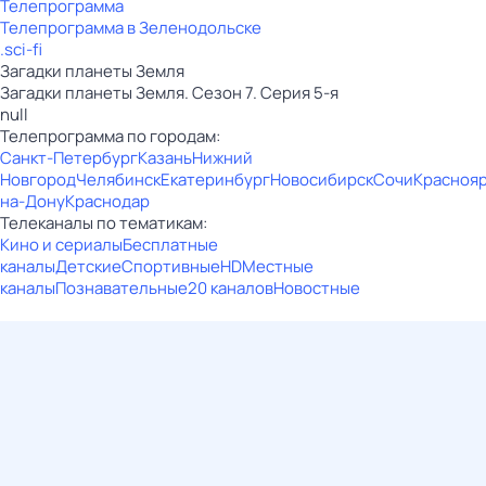
Телепрограмма
Телепрограмма в Зеленодольске
.sci-fi
Загадки планеты Земля
Загадки планеты Земля. Сезон 7. Серия 5-я
null
Телепрограмма по городам:
Санкт-Петербург
Казань
Нижний
Новгород
Челябинск
Екатеринбург
Новосибирск
Сочи
Красноя
на-Дону
Краснодар
Телеканалы по тематикам:
Кино и сериалы
Бесплатные
каналы
Детские
Спортивные
HD
Местные
каналы
Познавательные
20 каналов
Новостные