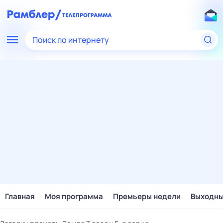
Поиск по интернету
Главная
Моя программа
Премьеры недели
Выходн