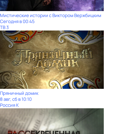
Мистические истории с Виктoром Bержбицким
Сегодня в 00:45
ТВ 3
Пряничный домик
8 авг, сб в 10:10
Россия К