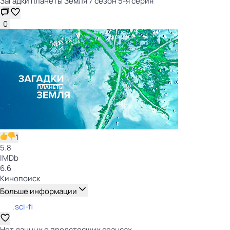
Загадки планеты Земля 7 сезон 5-я серия
0
1
5.8
IMDb
6.6
Кинопоиск
Больше информации
.sci-fi
Нет данных о предстоящих сеансах