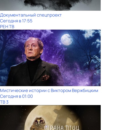
Документальный спецпроект
Сегодня в 17:55
РЕН ТВ
Мистические истории с Виктoром Bержбицким
Сегодня в 01:00
ТВ 3