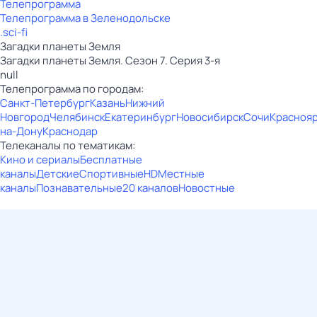
Телепрограмма
Телепрограмма в Зеленодольске
.sci-fi
Загадки планеты Земля
Загадки планеты Земля. Сезон 7. Серия 3-я
null
Телепрограмма по городам:
Санкт-Петербург
Казань
Нижний
Новгород
Челябинск
Екатеринбург
Новосибирск
Сочи
Красноя
на-Дону
Краснодар
Телеканалы по тематикам:
Кино и сериалы
Бесплатные
каналы
Детские
Спортивные
HD
Местные
каналы
Познавательные
20 каналов
Новостные