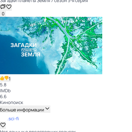
Загадки планеты Земля 7 сезон 3-я серия
0
1
5.8
IMDb
6.6
Кинопоиск
Больше информации
.sci-fi
Нет данных о предстоящих сеансах