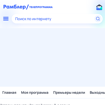
Поиск по интернету
Главная
Моя программа
Премьеры недели
Выходн