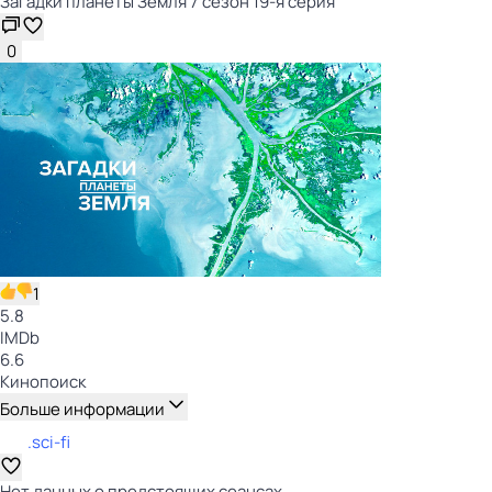
Загадки планеты Земля 7 сезон 19-я серия
0
1
5.8
IMDb
6.6
Кинопоиск
Больше информации
.sci-fi
Нет данных о предстоящих сеансах