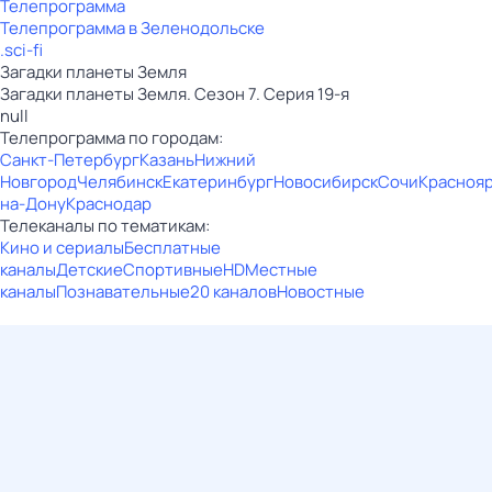
Телепрограмма
Телепрограмма в Зеленодольске
.sci-fi
Загадки планеты Земля
Загадки планеты Земля. Сезон 7. Серия 19-я
null
Телепрограмма по городам:
Санкт-Петербург
Казань
Нижний
Новгород
Челябинск
Екатеринбург
Новосибирск
Сочи
Красноя
на-Дону
Краснодар
Телеканалы по тематикам:
Кино и сериалы
Бесплатные
каналы
Детские
Спортивные
HD
Местные
каналы
Познавательные
20 каналов
Новостные