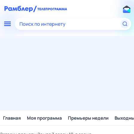
Поиск по интернету
Главная
Моя программа
Премьеры недели
Выходн