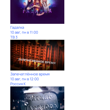
Гадaлкa
10 авг, пн в 11:00
ТВ 3
Запечатлённое время
10 авг, пн в 12:00
Россия К