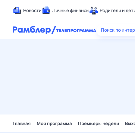
Новости
Личные финансы
Родители и дет
Здоровье
Поиск по инте
Развлечен
Дом и уют
Спорт
Карьера
Авто
Технологи
Жизненные
Сберегаем
Гороскопы
Главная
Моя программа
Премьеры недели
Вых