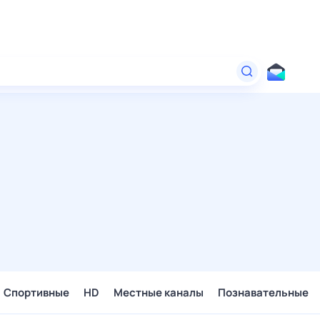
Спортивные
HD
Местные каналы
Познавательные