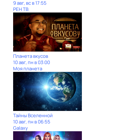
9 авг, вс в 17:55
РЕН ТВ
Планета вкусов
10 авг, пн в 03:00
Моя планета
Тайны Вселенной
10 авг, пн в 06:55
Galaxy