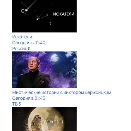
Искатели
Сегодня в 01:40
Россия К
Мистические истории с Виктoром Bержбицким
Сегодня в 01:45
ТВ 3