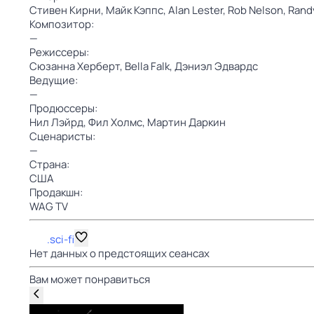
Стивен Кирни,
Майк Кэппс,
Alan Lester,
Rob Nelson,
Rand
Композитор:
—
Режиссеры:
Сюзанна Херберт,
Bella Falk,
Дэниэл Эдвардс
Ведущие:
—
Продюссеры:
Нил Лэйрд,
Фил Холмс,
Мартин Даркин
Сценаристы:
—
Страна:
США
Продакшн:
WAG TV
.sci-fi
Нет данных о предстоящих сеансах
Вам может понравиться