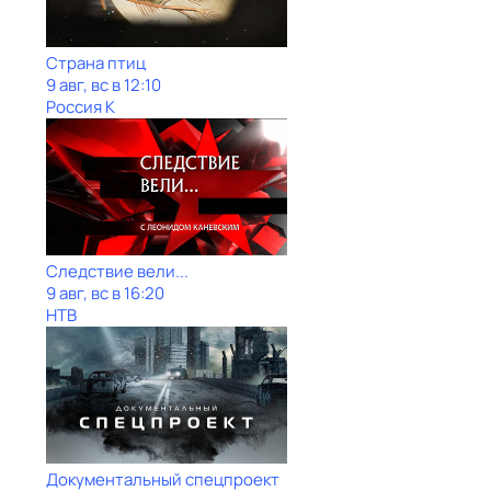
Страна птиц
9 авг, вс в 12:10
Россия К
Следствие вели...
9 авг, вс в 16:20
НТВ
Документальный спецпроект