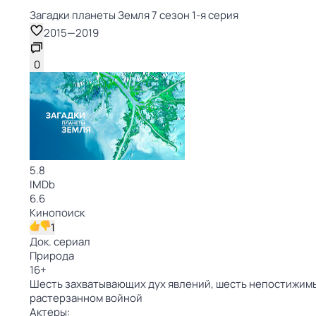
Загадки планеты Земля 7 сезон 1-я серия
2015
—
2019
0
5.8
IMDb
6.6
Кинопоиск
1
Док. сериал
Природа
16
+
Шесть захватывающих дух явлений, шесть непостижимых
растерзанном войной
Актеры: