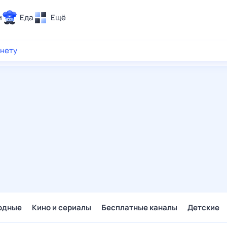
и
Еда
Ещё
Почта
рнету
ия и отдых
Поиск
Погода
ТВ-программа
и и тренды
 ситуации
 вместе
Помощь
одные
Кино и сериалы
Бесплатные каналы
Детские