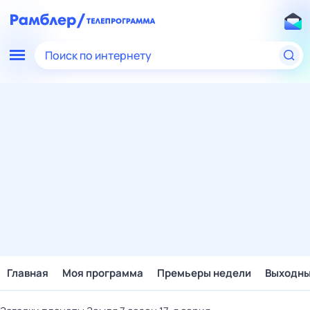
Поиск по интернету
Главная
Моя программа
Премьеры недели
Выходн