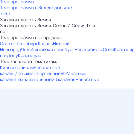
Телепрограмма
Телепрограмма в Зеленодольске
.sci-fi
Загадки планеты Земля
Загадки планеты Земля. Сезон 7. Серия 17-я
null
Телепрограмма по городам:
Санкт-Петербург
Казань
Нижний
Новгород
Челябинск
Екатеринбург
Новосибирск
Сочи
Красноя
на-Дону
Краснодар
Телеканалы по тематикам:
Кино и сериалы
Бесплатные
каналы
Детские
Спортивные
HD
Местные
каналы
Познавательные
20 каналов
Новостные