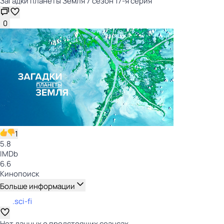
Загадки планеты Земля 7 сезон 17-я серия
0
1
5.8
IMDb
6.6
Кинопоиск
Больше информации
.sci-fi
Нет данных о предстоящих сеансах