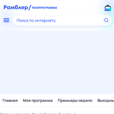
Поиск по интернету
Главная
Моя программа
Премьеры недели
Выходн