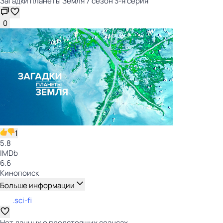
Загадки планеты Земля 7 сезон 3-я серия
0
1
5.8
IMDb
6.6
Кинопоиск
Больше информации
.sci-fi
Нет данных о предстоящих сеансах