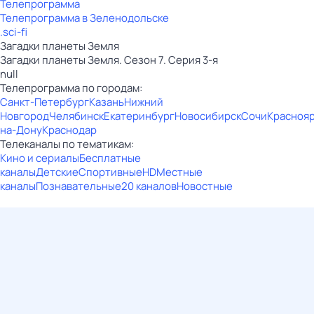
Телепрограмма
Телепрограмма в Зеленодольске
.sci-fi
Загадки планеты Земля
Загадки планеты Земля. Сезон 7. Серия 3-я
null
Телепрограмма по городам:
Санкт-Петербург
Казань
Нижний
Новгород
Челябинск
Екатеринбург
Новосибирск
Сочи
Красноя
на-Дону
Краснодар
Телеканалы по тематикам:
Кино и сериалы
Бесплатные
каналы
Детские
Спортивные
HD
Местные
каналы
Познавательные
20 каналов
Новостные