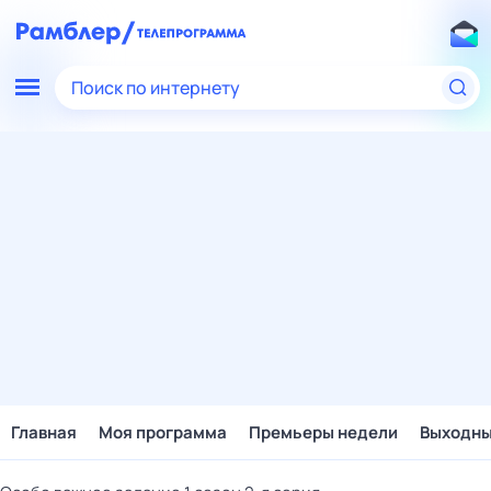
Поиск по интернету
Главная
Моя программа
Премьеры недели
Выходн