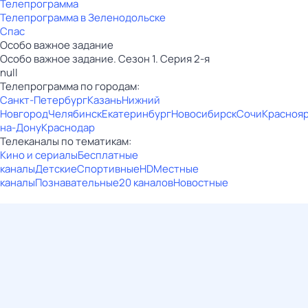
Телепрограмма
Телепрограмма в Зеленодольске
Спас
Особо важное задание
Особо важное задание. Сезон 1. Серия 2-я
null
Телепрограмма по городам:
Санкт-Петербург
Казань
Нижний
Новгород
Челябинск
Екатеринбург
Новосибирск
Сочи
Красноя
на-Дону
Краснодар
Телеканалы по тематикам:
Кино и сериалы
Бесплатные
каналы
Детские
Спортивные
HD
Местные
каналы
Познавательные
20 каналов
Новостные