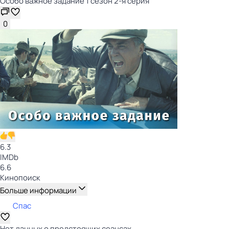
Особо важное задание 1 сезон 2-я серия
0
6.3
IMDb
6.6
Кинопоиск
Больше информации
Спас
Нет данных о предстоящих сеансах