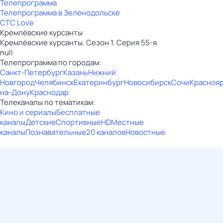
Телепрограмма
Телепрограмма в Зеленодольске
СТС Love
Кремлёвские курсанты
Кремлёвские курсанты. Сезон 1. Серия 55-я
null
Телепрограмма по городам:
Санкт-Петербург
Казань
Нижний
Новгород
Челябинск
Екатеринбург
Новосибирск
Сочи
Красноя
на-Дону
Краснодар
Телеканалы по тематикам:
Кино и сериалы
Бесплатные
каналы
Детские
Спортивные
HD
Местные
каналы
Познавательные
20 каналов
Новостные