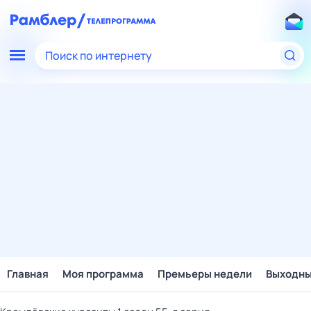
Поиск по интернету
Главная
Моя программа
Премьеры недели
Выходн