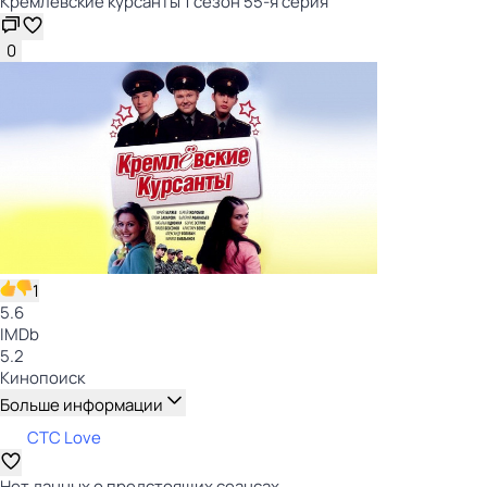
Кремлёвские курсанты 1 сезон 55-я серия
0
1
5.6
IMDb
5.2
Кинопоиск
Больше информации
СТС Love
Нет данных о предстоящих сеансах