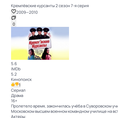
Кремлёвские курсанты 2 сезон 7-я серия
2009
—
2010
0
5.6
IMDb
5.2
Кинопоиск
1
Сериал
Драма
16
+
Пролетело время, закончилась учёба в Суворовском учи
Московском высшем военном командном училище на вс
Актеры: