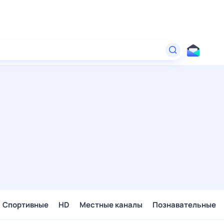
Спортивные
HD
Местные каналы
Познавательные