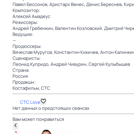
Павел Бессонов,
Аристарх Венес,
Денис Береснев,
Кири
Композитор:
Алексей Амадеус
Режиссеры:
Андрей Гребенкин,
Валентин Козловский,
Дмитрий Чир
Ведущие:
—
Продюссеры:
Вячеслав Муругов,
Константин Кикичев,
Антон Калинки
Сценаристы:
Леонид Купридо,
Андрей Чивурин,
Сергей Кулыбышев
Страна:
Россия
Продакшн:
Костафильм,
СТС
СТС Love
Нет данных о предстоящих сеансах
Вам может понравиться