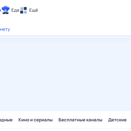
и
Еда
Ещё
Почта
рнету
ия и отдых
Поиск
Погода
ТВ-программа
и и тренды
 ситуации
 вместе
Помощь
одные
Кино и сериалы
Бесплатные каналы
Детские