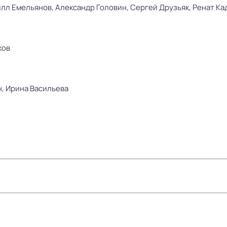
лл Емельянов,
Александр Головин,
Сергей Друзьяк,
Ренат Ка
ков
н,
Ирина Васильева