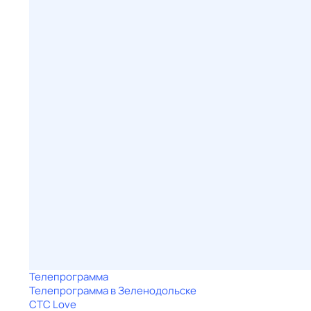
Телепрограмма
Телепрограмма в Зеленодольске
СТС Love