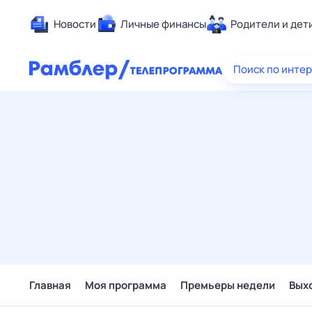
Новости
Личные финансы
Родители и дет
Здоровье
Поиск по инте
Развлечен
Дом и уют
Спорт
Карьера
Авто
Технологи
Жизненные
Сберегаем
Гороскопы
Главная
Моя программа
Премьеры недели
Вых