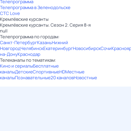
Телепрограмма
Телепрограмма в Зеленодольске
СТС Love
Кремлёвские курсанты
Кремлёвские курсанты. Сезон 2. Серия 8-я
null
Телепрограмма по городам:
Санкт-Петербург
Казань
Нижний
Новгород
Челябинск
Екатеринбург
Новосибирск
Сочи
Красноя
на-Дону
Краснодар
Телеканалы по тематикам:
Кино и сериалы
Бесплатные
каналы
Детские
Спортивные
HD
Местные
каналы
Познавательные
20 каналов
Новостные