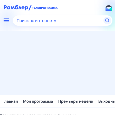
Поиск по интернету
Главная
Моя программа
Премьеры недели
Выходн