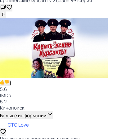
Кремлёвские курсанты 2 сезон 8-я серия
0
1
5.6
IMDb
5.2
Кинопоиск
Больше информации
СТС Love
Нет данных о предстоящих сеансах