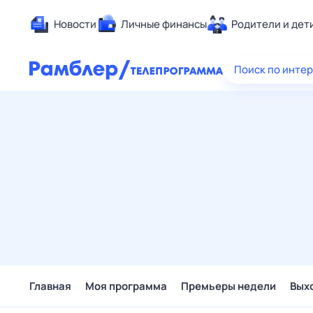
Новости
Личные финансы
Родители и дет
Здоровье
Поиск по инте
Развлечен
Дом и уют
Спорт
Карьера
Авто
Технологи
Жизненные
Сберегаем
Гороскопы
Главная
Моя программа
Премьеры недели
Вых