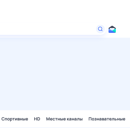
Спортивные
HD
Местные каналы
Познавательные