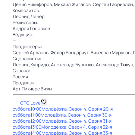
Денис Никифоров,
Михаил Жигалов,
Сергей Габриэлян,
Композитор:
Леонид Ленер
Режиссеры:
Андрей Головков
Ведущие:
—
Продюссеры:
Сергей Арланов,
Фёдор Бондарчук,
Вячеслав Муругов,
Сценаристы:
Леонид Купридо,
Александр Булынко,
Александр Тыкун
Страна:
Россия
Продакшн:
Арт Пикчерс Вижн
СТС Love
суббота
10:00
Молодёжка
. Сезон 4
. Серия 29-я
суббота
11:00
Молодёжка
. Сезон 4
. Серия 30-я
суббота
12:00
Молодёжка
. Сезон 4
. Серия 31-я
суббота
13:00
Молодёжка
. Сезон 4
. Серия 32-я
суббота
14:00
Молодёжка
. Сезон 4
. Серия 33-я