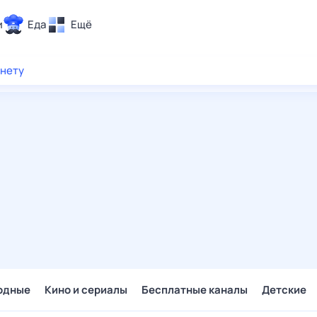
и
Еда
Ещё
Почта
рнету
ия и отдых
Поиск
Погода
ТВ-программа
и и тренды
 ситуации
 вместе
Помощь
одные
Кино и сериалы
Бесплатные каналы
Детские