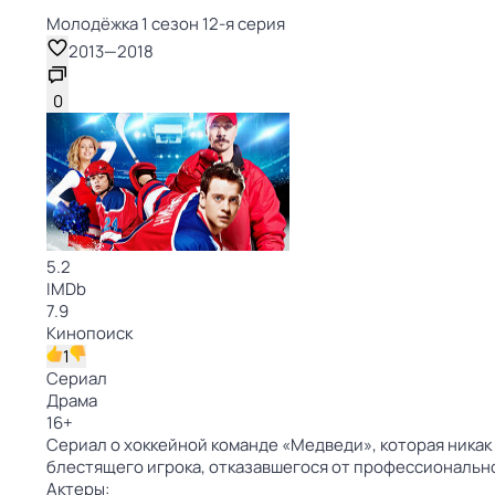
Молодёжка 1 сезон 12-я серия
2013
—
2018
0
5.2
IMDb
7.9
Кинопоиск
1
Сериал
Драма
16
+
Сериал о хоккейной команде «Медведи», которая никак 
блестящего игрока, отказавшегося от профессионально
Актеры: