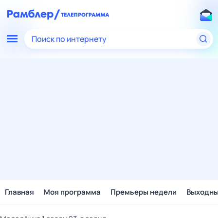
Поиск по интернету
Главная
Моя программа
Премьеры недели
Выходн