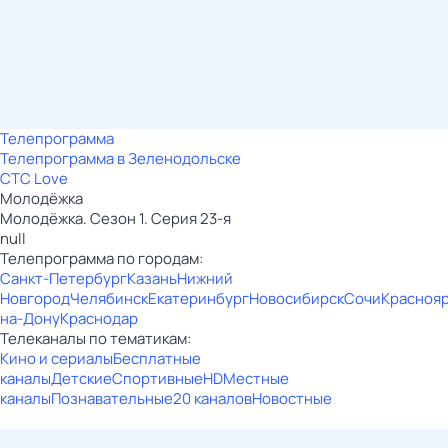
Телепрограмма
Телепрограмма в Зеленодольске
СТС Love
Молодёжка
Молодёжка. Сезон 1. Серия 23-я
null
Телепрограмма по городам:
Санкт-Петербург
Казань
Нижний
Новгород
Челябинск
Екатеринбург
Новосибирск
Сочи
Красноя
на-Дону
Краснодар
Телеканалы по тематикам:
Кино и сериалы
Бесплатные
каналы
Детские
Спортивные
HD
Местные
каналы
Познавательные
20 каналов
Новостные