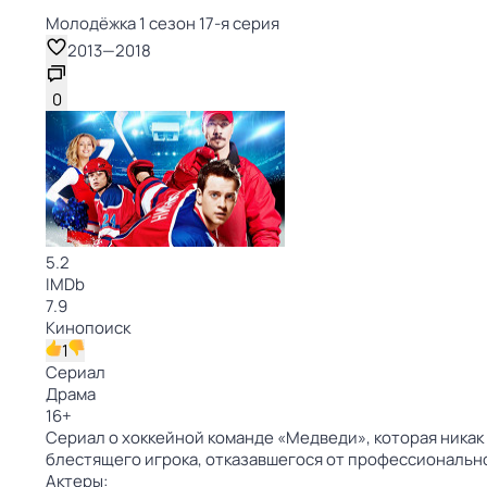
Молодёжка 1 сезон 17-я серия
2013
—
2018
0
5.2
IMDb
7.9
Кинопоиск
1
Сериал
Драма
16
+
Сериал о хоккейной команде «Медведи», которая никак 
блестящего игрока, отказавшегося от профессионально
Актеры: