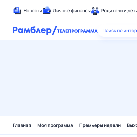
Новости
Личные финансы
Родители и дет
Здоровье
Поиск по инте
Развлечен
Дом и уют
Спорт
Карьера
Авто
Технологи
Жизненные
Сберегаем
Гороскопы
Главная
Моя программа
Премьеры недели
Вых