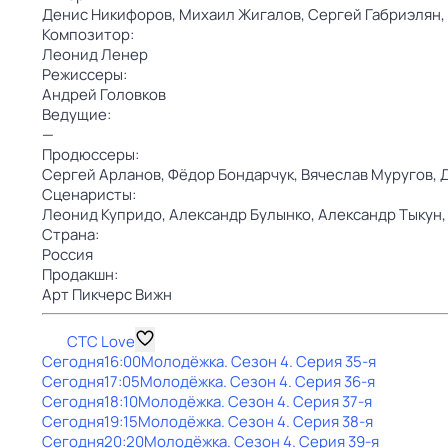
Денис Никифоров,
Михаил Жигалов,
Сергей Габриэлян,
Композитор:
Леонид Ленер
Режиссеры:
Андрей Головков
Ведущие:
—
Продюссеры:
Сергей Арланов,
Фёдор Бондарчук,
Вячеслав Муругов,
Сценаристы:
Леонид Купридо,
Александр Булынко,
Александр Тыкун
Страна:
Россия
Продакшн:
Арт Пикчерс Вижн
СТС Love
Сегодня
16:00
Молодёжка
. Сезон 4
. Серия 35-я
Сегодня
17:05
Молодёжка
. Сезон 4
. Серия 36-я
Сегодня
18:10
Молодёжка
. Сезон 4
. Серия 37-я
Сегодня
19:15
Молодёжка
. Сезон 4
. Серия 38-я
Сегодня
20:20
Молодёжка
. Сезон 4
. Серия 39-я