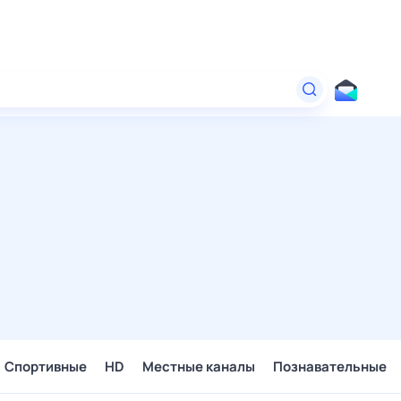
Спортивные
HD
Местные каналы
Познавательные