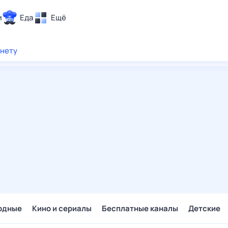
и
Еда
Ещё
Почта
рнету
ия и отдых
Поиск
Погода
ТВ-программа
и и тренды
 ситуации
 вместе
Помощь
одные
Кино и сериалы
Бесплатные каналы
Детские