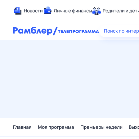
Новости
Личные финансы
Родители и дет
Здоровье
Поиск по инте
Развлечен
Дом и уют
Спорт
Карьера
Авто
Технологи
Жизненные
Сберегаем
Гороскопы
Главная
Моя программа
Премьеры недели
Вых