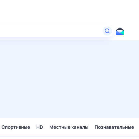
Спортивные
HD
Местные каналы
Познавательные