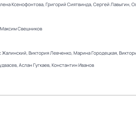
лена Ксенофонтова,
Григорий Сиятвинда,
Сергей Лавыгин,
О
Максим Свешников
 Жалинский,
Виктория Левченко,
Марина Городецкая,
Виктор
удвасев,
Аслан Гугкаев,
Константин Иванов