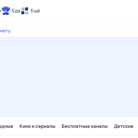
и
Еда
Ещё
Почта
рнету
ия и отдых
Поиск
Погода
ТВ-программа
и и тренды
 ситуации
 вместе
Помощь
одные
Кино и сериалы
Бесплатные каналы
Детские