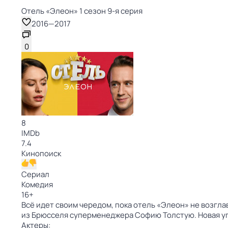
Отель «Элеон» 1 сезон 9-я серия
2016
—
2017
0
8
IMDb
7.4
Кинопоиск
Сериал
Комедия
16
+
Всё идет своим чередом, пока отель «Элеон» не возгл
из Брюсселя суперменеджера Софию Толстую. Новая у
Актеры: