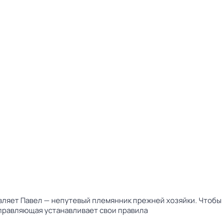
авляет Павел — непутевый племянник прежней хозяйки. Чтоб
правляющая устанавливает свои правила