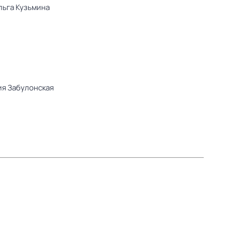
льга Кузьмина
ия Забулонская