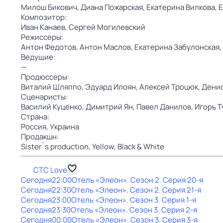
Милош Бикович,
Диана Пожарская,
Екатерина Вилкова,
Е
Композитор:
Иван Канаев,
Сергей Могилевский
Режиссеры:
Антон Федотов,
Антон Маслов,
Екатерина Забулонская,
Ведущие:
—
Продюссеры:
Виталий Шляппо,
Эдуард Илоян,
Алексей Троцюк,
Денис
Сценаристы:
Василий Куценко,
Димитрий Ян,
Павел Данилов,
Игорь Т
Страна:
Россия,
Украина
Продакшн:
Sister`s production,
Yellow, Black & White
СТС Love
Сегодня
22:00
Отель «Элеон»
. Сезон 2
. Серия 20-я
Сегодня
22:30
Отель «Элеон»
. Сезон 2
. Серия 21-я
Сегодня
23:00
Отель «Элеон»
. Сезон 3
. Серия 1-я
Сегодня
23:30
Отель «Элеон»
. Сезон 3
. Серия 2-я
Сегодня
00:00
Отель «Элеон»
. Сезон 3
. Серия 3-я