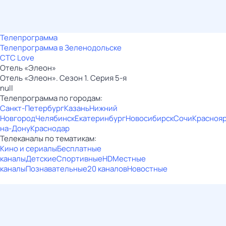
Телепрограмма
Телепрограмма в Зеленодольске
СТС Love
Отель «Элеон»
Отель «Элеон». Сезон 1. Серия 5-я
null
Телепрограмма по городам:
Санкт-Петербург
Казань
Нижний
Новгород
Челябинск
Екатеринбург
Новосибирск
Сочи
Красноя
на-Дону
Краснодар
Телеканалы по тематикам:
Кино и сериалы
Бесплатные
каналы
Детские
Спортивные
HD
Местные
каналы
Познавательные
20 каналов
Новостные