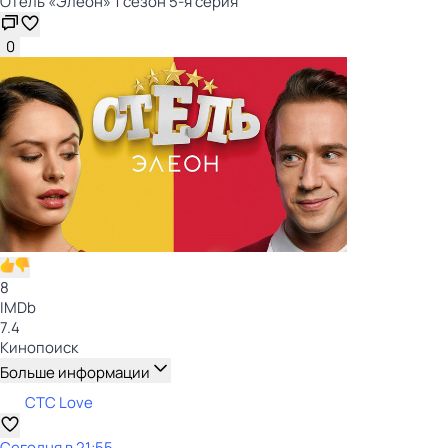
Отель «Элеон» 1 сезон 5-я серия
0
8
IMDb
7.4
Кинопоиск
Больше информации
СТС Love
Сегодня в 21:55