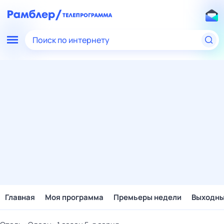
Поиск по интернету
Главная
Моя программа
Премьеры недели
Выходн